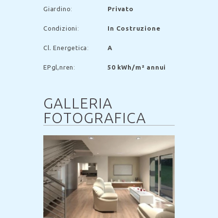
Giardino
:
Privato
Condizioni
:
In Costruzione
Cl. Energetica
:
A
EP
gl,nren
:
50 kWh/m² annui
GALLERIA
FOTOGRAFICA