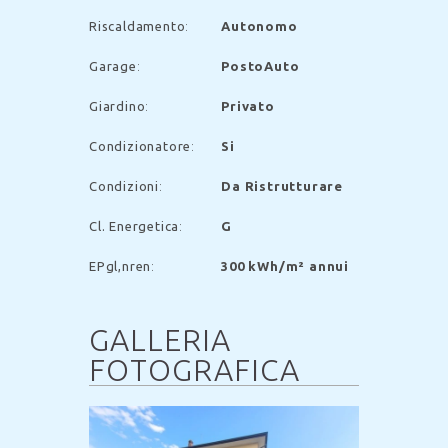
Riscaldamento
:
Autonomo
Garage
:
PostoAuto
Giardino
:
Privato
Condizionatore
:
Si
Condizioni
:
Da Ristrutturare
Cl. Energetica
:
G
EP
gl,nren
:
300 kWh/m² annui
GALLERIA
FOTOGRAFICA